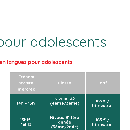
pour adolescents
en langues pour adolescents
Créneau
horaire :
Classe
Tarif
mercredi
Niveau A2
185 € /
14h – 15h
(4ème/3ème)
trimestre
Niveau B1 1ère
15h15 –
185 € /
année
16h15
trimestre
(3ème/2nde)