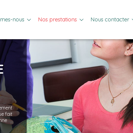
mmes-nous
Nos prestations
Nous contacter
E
nement
e fait
nne