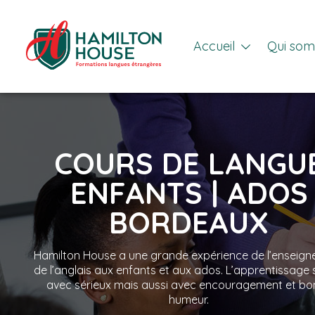
Accueil
Qui so
COURS DE LANGU
ENFANTS | ADOS
BORDEAUX
Hamilton House a une grande expérience de l’enseig
de l’anglais aux enfants et aux ados. L’apprentissage s
avec sérieux mais aussi avec encouragement et bo
humeur.