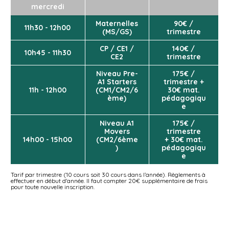
mercredi
Maternelles
90€ /
11h30 - 12h00
(MS/GS)
trimestre
CP / CE1 /
140€ /
10h45 - 11h30
CE2
trimestre
Niveau Pre-
175€ /
A1 Starters
trimestre +
11h - 12h00
(CM1/CM2/6
30€ mat.
ème)
pédagogiqu
e
Niveau A1
175€ /
Movers
trimestre
14h00 - 15h00
(CM2/6ème
+ 30€ mat.
)
pédagogiqu
e
Tarif par trimestre (10 cours soit 30 cours dans l’année). Règlements à
effectuer en début d'année. Il faut compter 20€ supplémentaire de frais
pour toute nouvelle inscription.