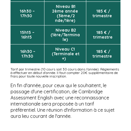
Niveau B1
16h30 –
2ème année
185 € /
17h30
(3ème/2
trimestre
nde/1ère)
Niveau B2
15h15 –
185 € /
(1ère/Termina
16h15
trimestre
le)
Niveau C1
16h30 –
185 € /
(Terminale et
17h30
trimestre
+)
Tarif par trimestre (10 cours soit 30 cours dans l’année). Règlements
à effectuer en début d'année. Il faut compter 20€ supplémentaire de
frais pour toute nouvelle inscription.
En fin d'année, pour ceux qui le souhaitent, le
passage d'une certification, de Cambridge
Assessment English avec une reconnaissance
internationale sera proposée à un tarif
préférentiel. Une réunion d'information à ce sujet
aura lieu courant de l'année.