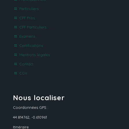
Particuliers
CPF Pros
CPF Particuliers
Examens
Certifications
Mentions légales
Contact
CGV
Nous localiser
Coordonnées GPS :
44.814762, -0.610961
Itinéraire